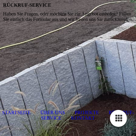
RÜCKRUF-SERVICE
Haben Sie Fragen, oder möchten Sie ein Angebot einholen? Füllen
Sie einfach das Formular aus und wir freuen uns Sie zurückzurufen.
STARTSEITE
ÜBER UNS
PROJEKTE
RÜCKRUF-
SERVICE
KONTAKT